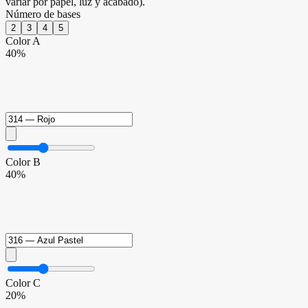
variar por papel, luz y acabado).
Número de bases
2
3
4
5
Color
A
40
%
Color
B
40
%
Color
C
20
%