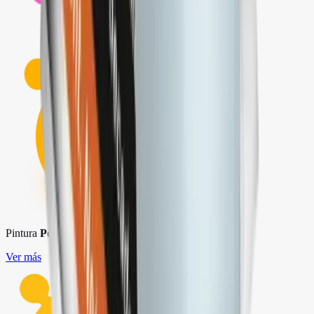
Pintura
Politec L-300, L-500, L-700, L-800
Ver más