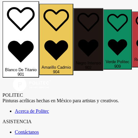
Ro
Verde Politec
Negro Intenso
909
Amarillo Cadmio
902
Blanco De Titanio
904
901
POLITEC
Pinturas acrílicas hechas en México para artistas y creativos.
Acerca de Politec
ASISTENCIA
Contáctanos