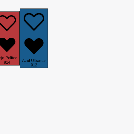
jo Politec
Azul Ultramar
914
912