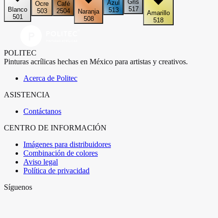
Gris
Azul
Ocre
Café
517
Blanco
513
503
2504
Naranja
Amarillo
501
508
518
POLITEC
Pinturas acrílicas hechas en México para artistas y creativos.
Acerca de Politec
ASISTENCIA
Contáctanos
CENTRO DE INFORMACIÓN
Imágenes para distribuidores
Combinación de colores
Aviso legal
Política de privacidad
Síguenos