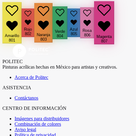
Rojo
Azul
Rosa
Verde
802
805
Naranja
806
Amarillo
804
Magenta
803
801
807
POLITEC
Pinturas acrílicas hechas en México para artistas y creativos.
Acerca de Politec
ASISTENCIA
Contáctanos
CENTRO DE INFORMACIÓN
Imágenes para distribuidores
Combinación de colores
Aviso legal
Política de privacidad