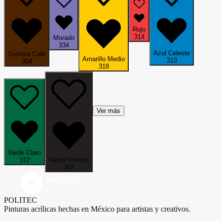
Rojo
314
Morado
334
Azul Celeste
Sombra Café
Amarillo Medio
313
304
318
Ver más
Verde Claro
Negro Intenso
312
302
POLITEC
Pinturas acrílicas hechas en México para artistas y creativos.